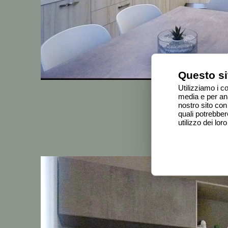
Questo si
Utilizziamo i c
media e per anal
nostro sito con 
quali potrebber
utilizzo dei loro