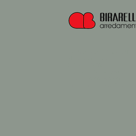
Via Arceviese 4, Ostra (AN)
P.IVA 02000770426
Office: 071688077
Camilla: +393496355802
Laura: +393891549338
birarelliarredamenti@gmail.