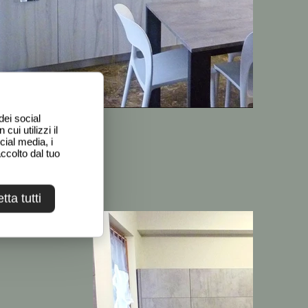
dei social
ui utilizzi il
cial media, i
ccolto dal tuo
tta tutti