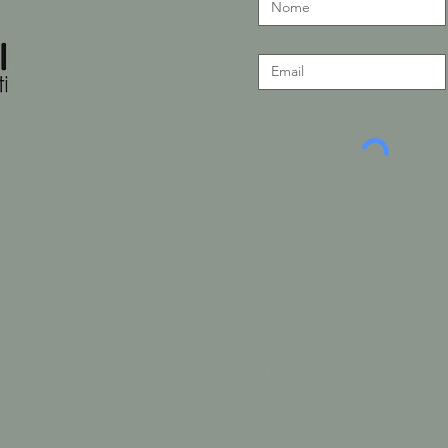
com
Privacy Policy
| © 2020 Made with love by Birarelli Arredamenti