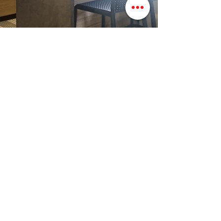
Vorresti un arredamento
come questo?
Prendi un appuntamento
i grigi alla ribalta