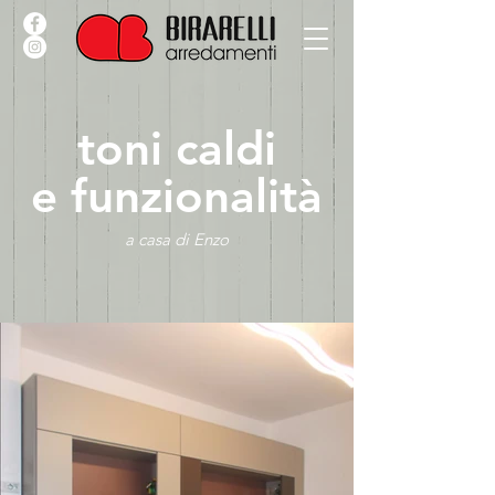
toni caldi
e funzionalità
a casa di Enzo