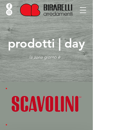
prodotti | day
la zona giorno è ...