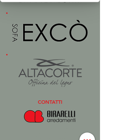
CONTATTI
Via Arceviese 4, Ostra (AN)
P.IVA
02000770426
Office:
071688077