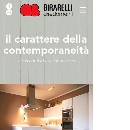
il carattere della
contemporaneità
a casa di Barbara e Francesco