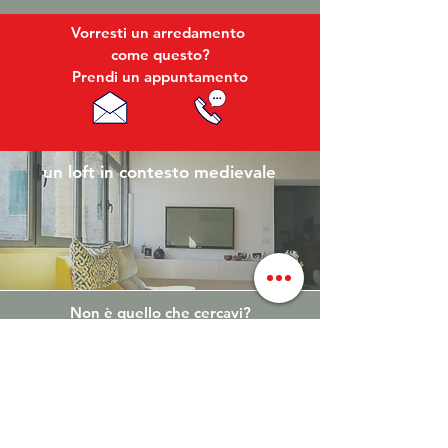
Vorresti un arredamento
come questo?
Prendi un appuntamento
un loft in contesto medievale
Non è quello che cercavi?
Torna ai progetti